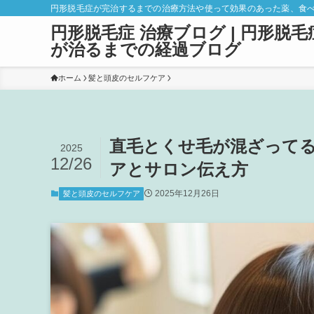
円形脱毛症が完治するまでの治療方法や使って効果のあった薬、食
円形脱毛症 治療ブログ | 円形脱毛
が治るまでの経過ブログ
ホーム
髪と頭皮のセルフケア
直毛とくせ毛が混ざって
2025
12/26
アとサロン伝え方
2025年12月26日
髪と頭皮のセルフケア