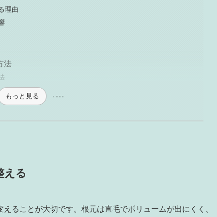
る理由
響
方法
法
もっと見る
整える
変えることが大切です。根元は直毛でボリュームが出にくく、